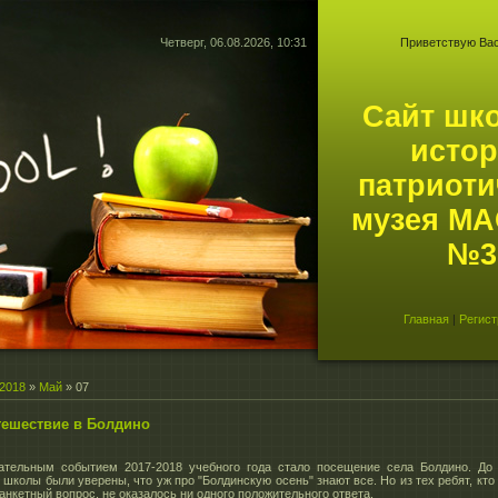
Четверг, 06.08.2026, 10:31
Приветствую Ва
Сайт шк
истор
патриоти
музея М
№3.
Главная
|
Регист
2018
»
Май
»
07
тешествие в Болдино
ательным событием 2017-2018 учебного года стало посещение села Болдино. До 
 школы были уверены, что уж про "Болдинскую осень" знают все. Но из тех ребят, кто
 анкетный вопрос, не оказалось ни одного положительного ответа.