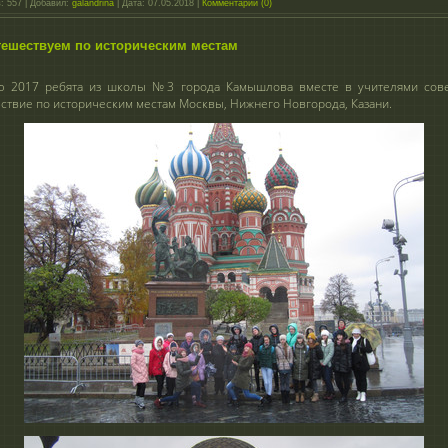
:
557
|
Добавил:
galandrina
|
Дата:
07.05.2018
|
Комментарии (0)
тешествуем по историческим местам
ю 2017 ребята из школы №3 города Камышлова вместе в учителями сов
ствие по историческим местам Москвы, Нижнего Новгорода, Казани.