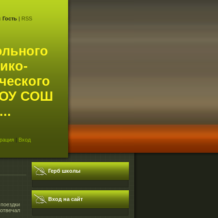
с
Гость
|
RSS
ольного
ико-
ческого
АОУ СОШ
..
рация
|
Вход
Герб школы
Вход на сайт
поездки
 отвечал