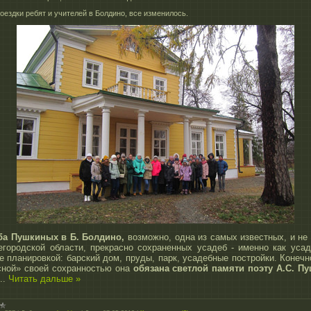
оездки ребят и учителей в Болдино, все изменилось.
ба Пушкиных в Б. Болдино,
возможно, одна из самых известных, и не
егородской области, прекрасно сохраненных усадеб - именно как усад
е планировкой: барский дом, пруды, парк, усадебные постройки. Конечн
сной» своей сохранностью она
обязана светлой памяти поэту А.С. Пу
...
Читать дальше »