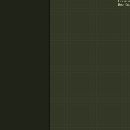
После п
Все, бе