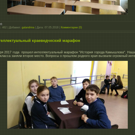
:
462
|
Добавил:
galandrina
|
Дата:
07.05.2018
|
Комментарии (0)
теллектуальный краеведческий марафон
ря 2017 года прошел интеллектуальный марафон "История города Камышлова". Наш
" класса заняли второе место. Вопросы о прошлом родного края вызвали огромный инт