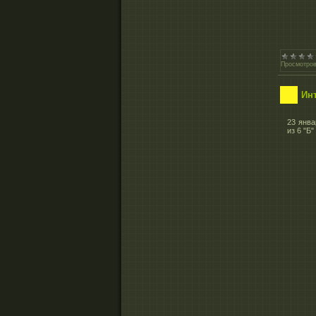
Просмотров
Ин
23 янва
из 6 "Б