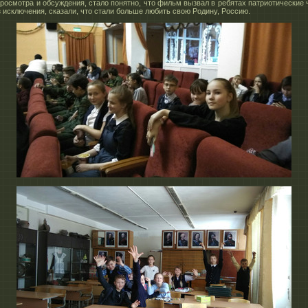
росмотра и обсуждения, стало понятно, что фильм вызвал в ребятах патриотические 
з исключения, сказали, что стали больше любить свою Родину, Россию.