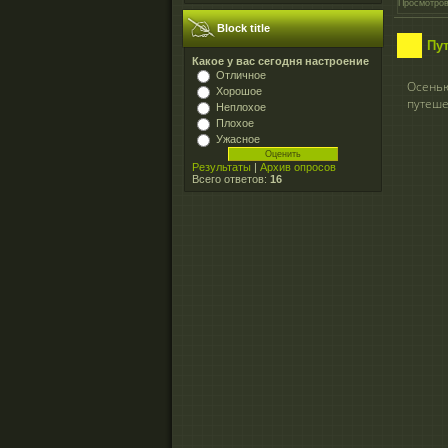
Просмотров
Block title
Пу
Какое у вас сегодня настроение
Отличное
Осень
Хорошое
путеше
Неплохое
Плохое
Ужасное
Результаты
|
Архив опросов
Всего ответов:
16