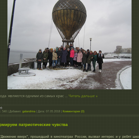
рода являются одними из самых крас
...
Читать дальше »
:
540
|
Добавил:
galandrina
|
Дата:
07.05.2018
|
Комментарии (0)
рмируем патриотические чувства
"Движение вверх", прошедший в кинотеатрах России, вызвал интерес и у ребят шк