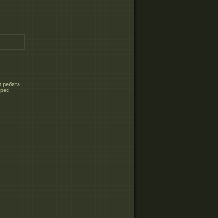
и ребята
ерес.