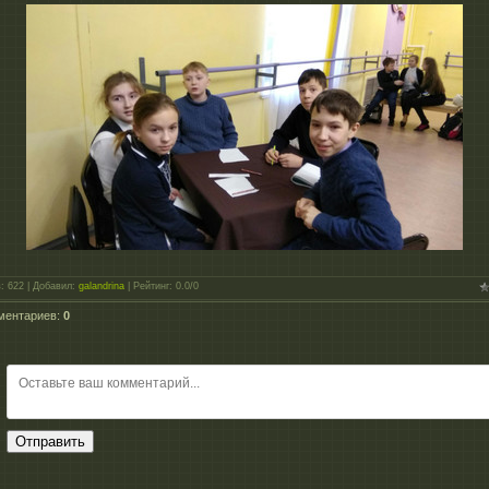
в
:
622
|
Добавил
:
galandrina
|
Рейтинг
:
0.0
/
0
ментариев
:
0
Отправить