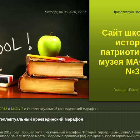
Четверг, 06.08.2026, 22:57
Приветствую Ва
Сайт шк
истор
патриоти
музея М
№3.
Главная
|
Регист
2018
»
Май
»
7
» Интеллектуальный краеведческий марафон
теллектуальный краеведческий марафон
ря 2017 года прошел интеллектуальный марафон "История города Камышлова". Наш
" класса заняли второе место. Вопросы о прошлом родного края вызвали огромный инте