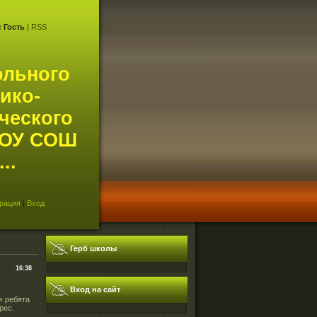
с
Гость
|
RSS
ольного
ико-
ческого
АОУ СОШ
..
рация
|
Вход
Герб школы
16:38
Вход на сайт
и ребята
рес.