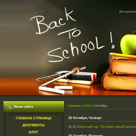
Воскресень
Главная
»
2018
»
Октябрь
Меню сайта
25 Октября, Четверг
ГЛАВНАЯ СТРАНИЦА
ДОКУМЕНТЫ
11:12
Классный час "История нашей школы
БЛОГ
16 Октября, Вторник