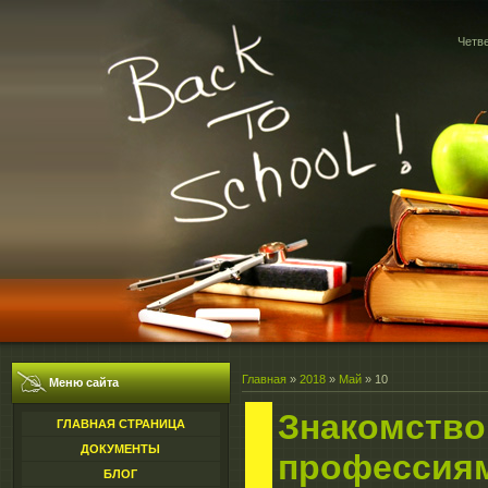
Четве
Главная
»
2018
»
Май
»
10
Меню сайта
Знакомство
ГЛАВНАЯ СТРАНИЦА
ДОКУМЕНТЫ
профессия
БЛОГ