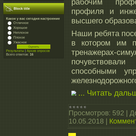
рабочим проф
профиля и инже
Block title
высшего образов
Какое у вас сегодня настроение
Отличное
Хорошое
Наши ребята пос
Неплохое
Плохое
в котором им п
Ужасное
тренажерах-симу
Результаты
|
Архив опросов
Всего ответов:
16
почувствовал
способными упр
железнодорожного
...
Читать даль
Просмотров:
592
|
Д
10.05.2018
|
Коммент