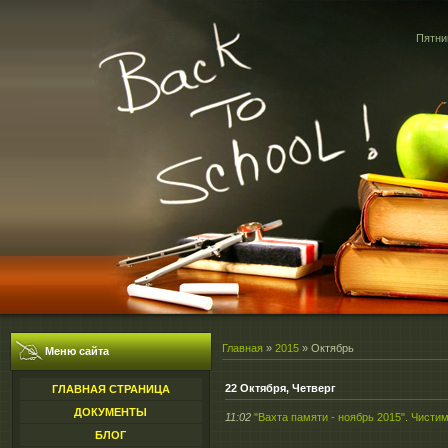
Пятниц
Главная
»
2015
»
Октябрь
Меню сайта
22 Октября, Четверг
ГЛАВНАЯ СТРАНИЦА
ДОКУМЕНТЫ
11:02
"Вахта памяти - ноябрь 2015". Чисти
БЛОГ