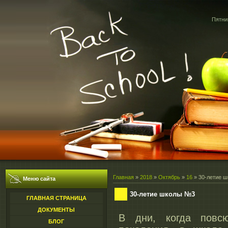
Пятниц
Главная
»
2018
»
Октябрь
»
16
» 30-летие 
Меню сайта
30-летие школы №3
ГЛАВНАЯ СТРАНИЦА
ДОКУМЕНТЫ
В дни, когда повс
БЛОГ