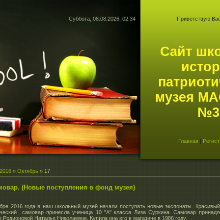
Суббота, 08.08.2026, 02:34
Приветствую Ва
Сайт шк
истор
патриоти
музея М
№3.
Главная
|
Регист
2016
»
Октябрь
»
17
мовар. (Новые поступления в фонд музея)
бре 2016 года в наш школьный музей начали поступать новые экспонаты. Красивы
ический самовар принесла ученица 10 "А" класса Лиза Суркина. Самовар принадл
 Родионовой Наталье Николаевне. Купила она его в магазине в 1986 году.