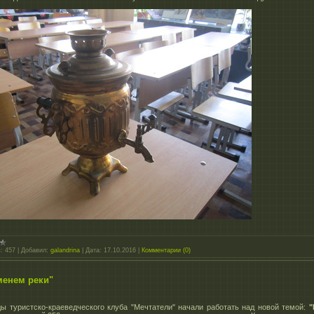
:
457
|
Добавил:
galandrina
|
Дата:
17.10.2016
|
Комментарии (0)
менем реки"
ы туристско-краеведческого клуба "Мечтатели" начали работать над новой темой:
"