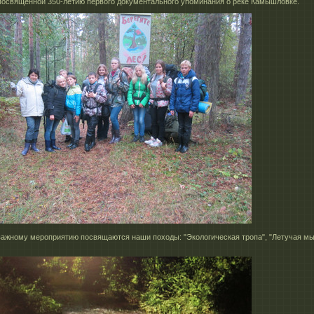
 посвященной 350-летию первого документального упоминания о реке Камышловке.
ажному мероприятию посвящаются наши походы: "Экологическая тропа", "Летучая мы