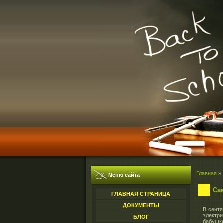
Главная
»
Меню сайта
Са
ГЛАВНАЯ СТРАНИЦА
ДОКУМЕНТЫ
В сентя
электр
БЛОГ
бабушке