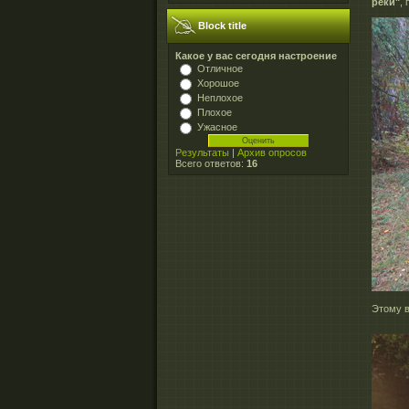
реки"
,
Block title
Какое у вас сегодня настроение
Отличное
Хорошое
Неплохое
Плохое
Ужасное
Результаты
|
Архив опросов
Всего ответов:
16
Этому в