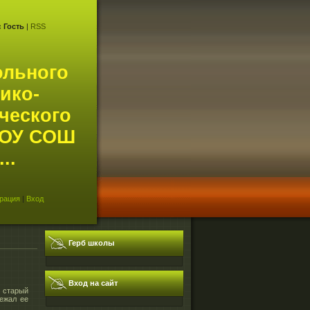
с
Гость
|
RSS
ольного
ико-
ческого
АОУ СОШ
..
рация
|
Вход
Герб школы
Вход на сайт
й старый
ежал ее