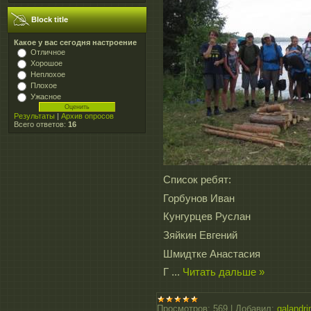
Block title
Какое у вас сегодня настроение
Отличное
Хорошое
Неплохое
Плохое
Ужасное
Результаты
|
Архив опросов
Всего ответов:
16
Список ребят:
Горбунов Иван
Кунгурцев Руслан
Зяйкин Евгений
Шмидтке Анастасия
Г
...
Читать дальше »
Просмотров:
569
|
Добавил:
galandri