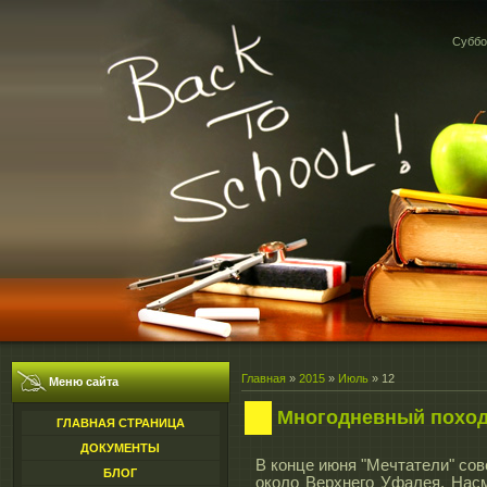
Суббот
Главная
»
2015
»
Июль
»
12
Меню сайта
Многодневный поход 
ГЛАВНАЯ СТРАНИЦА
ДОКУМЕНТЫ
В конце июня "Мечтатели" со
БЛОГ
около Верхнего Уфалея. Нас