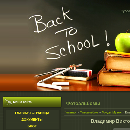
Суббот
Меню сайта
Фотоальбомы
Главная
»
Фотоальбом
»
Фонды Музея
» Вла
ГЛАВНАЯ СТРАНИЦА
ДОКУМЕНТЫ
Владимир Виктор
БЛОГ