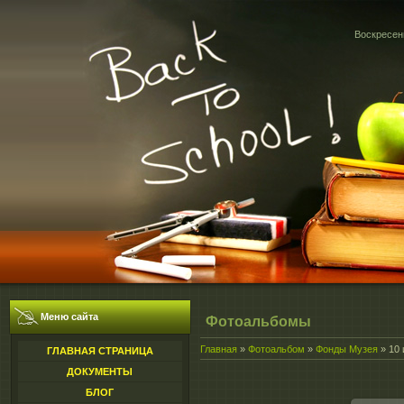
Воскресень
Меню сайта
Фотоальбомы
Главная
»
Фотоальбом
»
Фонды Музея
» 10 
ГЛАВНАЯ СТРАНИЦА
ДОКУМЕНТЫ
БЛОГ