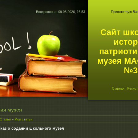
Воскресенье, 09.08.2026, 16:53
Приветствую Ва
Сайт шк
истор
патриоти
музея М
№3.
Главная
|
Регист
ия музея
Статьи
»
Мои статьи
каз о содании школьного музея