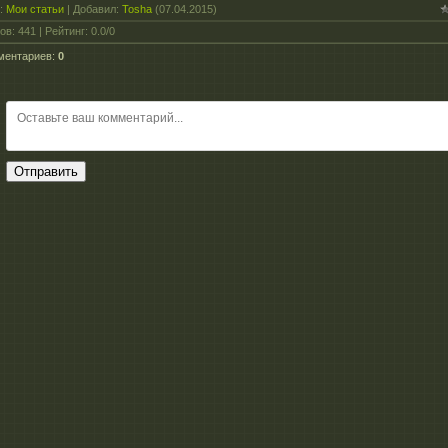
:
Мои статьи
|
Добавил
:
Tosha
(07.04.2015)
ов
:
441
|
Рейтинг
:
0.0
/
0
ментариев
:
0
Отправить