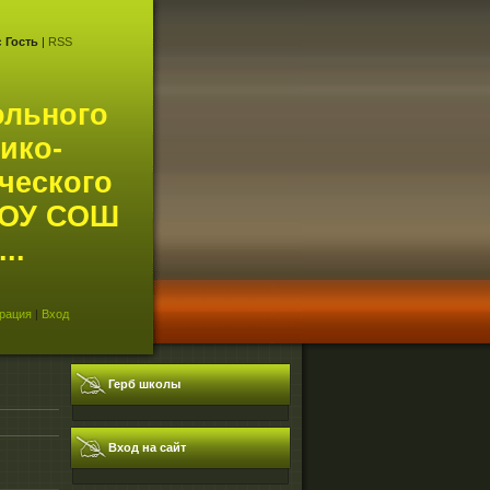
с
Гость
|
RSS
ольного
ико-
ческого
АОУ СОШ
..
рация
|
Вход
Герб школы
Вход на сайт